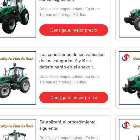
Detalles de empaquetado: En bruto
Tiempo de entrega: 30 días
Consiga el mejor precio
Las condiciones de los vehículos
de las categorías A y B se
determinarán en el anexo I.
Detalles de empaquetado: En bruto
Tiempo de entrega: 30 días
Consiga el mejor precio
Se aplicará el procedimiento
siguiente:
Detalles de empaquetado: En bruto