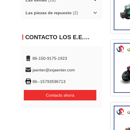
Las demás
(18)
Las piezas de repuesto
(2)
CONTACTO LOS E.E.U.U.
86-150-9175-1923
jaenter@sxjaenter.com
86--15793596713
Contacto ahora