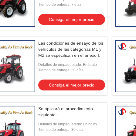
unidades de carga de las
Tiempo de entrega: 7 días
unidades de carga de las
unidades de carga de las
Consiga el mejor precio
unidades de carga de las
unidades de carga de las
unidades de carga de las
unidades de carga.
Las condiciones de ensayo de los
vehículos de las categorías M1 y
M2 se especifican en el anexo I.
Detalles de empaquetado: En bruto
Tiempo de entrega: 30 días
Consiga el mejor precio
Se aplicará el procedimiento
siguiente:
Detalles de empaquetado: En bruto
Tiempo de entrega: 30 días