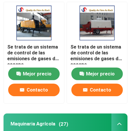
maquinaria de construcción de carreteras
maquinaria del movimiento de tierras
Se trata de un sistema
Se trata de un sistema
maquinaria concreta
de control de las
de control de las
emisiones de gases de
emisiones de gases de
escape.
escape.
Maquinaria Agrícola
Mejor precio
Mejor precio
Maquinaria para la extracción minera
Contacto
Contacto
Camión y vehículo especial
Maquinaria Agrícola
(27)
Las demás