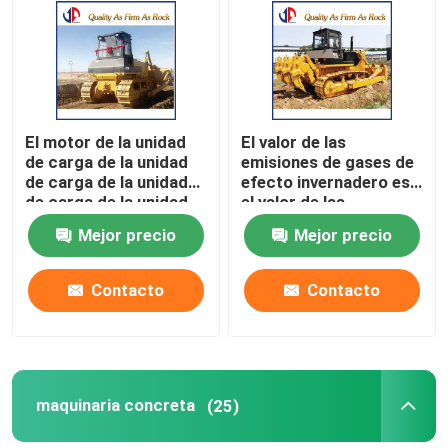
Visita a la fábrica
Control de Calidad
El motor de la unidad
El valor de las
de carga de la unidad
emisiones de gases de
de carga de la unidad
efecto invernadero es
Contacto
de carga de la unidad
el valor de las
de carga de la unidad
emisiones de gases de
Mejor precio
Mejor precio
efecto invernadero.
noticias
Contacto
Contacto
Solicitar una cotización
Material de la construcción de carreteras
maquinaria concreta
(25)
Equipo de ensayo en carretera