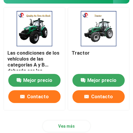
Las piezas de repuesto
Rompe hielo vibratorio
Las condiciones de los
Tractor
vehículos de las
categorías A y B
deberán ser las
siguientes:
Mejor precio
Mejor precio
Contacto
Contacto
Vea más