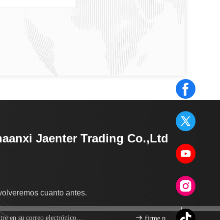
aanxi Jaenter Trading Co.,Ltd
volveremos cuanto antes.
firme para arriba