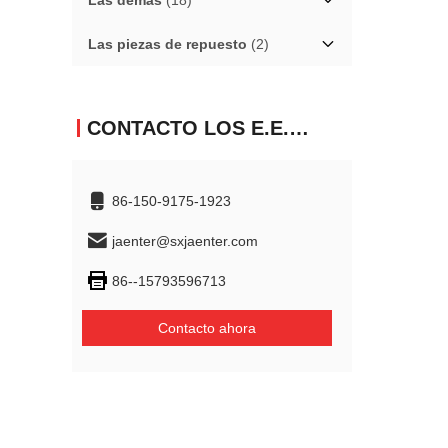
Las demás
(18)
Las piezas de repuesto
(2)
CONTACTO LOS E.E.U.U.
86-150-9175-1923
jaenter@sxjaenter.com
86--15793596713
Contacto ahora