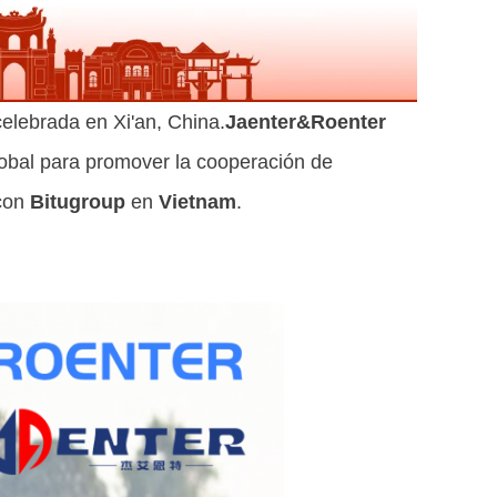
elebrada en Xi'an, China.
Jaenter&Roenter
global para promover la cooperación de
con
Bitugroup
en
Vietnam
.