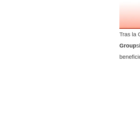
Tras la
Group
s
benefic